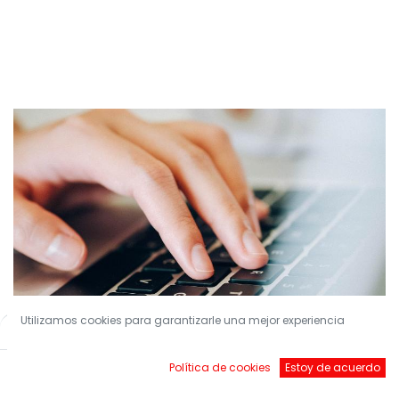
Utilizamos cookies para garantizarle una mejor experiencia
Filters
Default
Política de cookies
Estoy de acuerdo
¡Conviértete en nuestro Socio!
Inicio
Buscar
Brands
Account