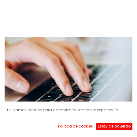
Utilizamos cookies para garantizarle una mejor experiencia
Filters
Default
Política de cookies
Estoy de acuerdo
¡Conviértete en nuestro Socio!
Inicio
Buscar
Brands
Account