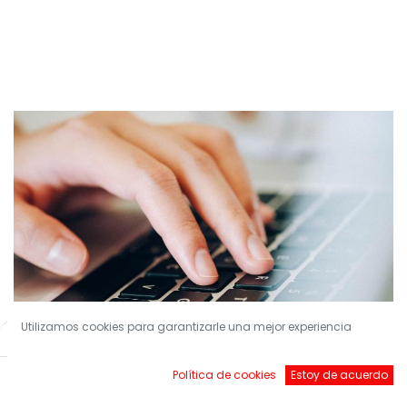
Utilizamos cookies para garantizarle una mejor experiencia
Filters
Default
Política de cookies
Estoy de acuerdo
¡Conviértete en nuestro Socio!
Inicio
Buscar
Brands
Account