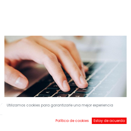
Utilizamos cookies para garantizarle una mejor experiencia
Filters
Default
Política de cookies
Estoy de acuerdo
¡Conviértete en nuestro Socio!
Inicio
Buscar
Brands
Account