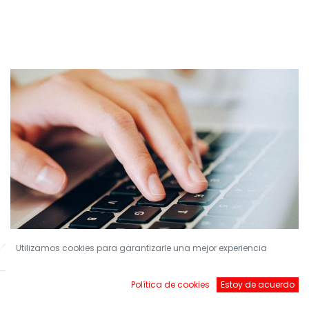
Utilizamos cookies para garantizarle una mejor experiencia
Filters
Default
¡Conviértete en nuestro Socio!
Política de cookies
Estoy de acuerdo
Inicio
Buscar
Brands
Account