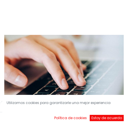
Utilizamos cookies para garantizarle una mejor experiencia
Filters
Default
Política de cookies
Estoy de acuerdo
¡Conviértete en nuestro Socio!
Inicio
Buscar
Brands
Account