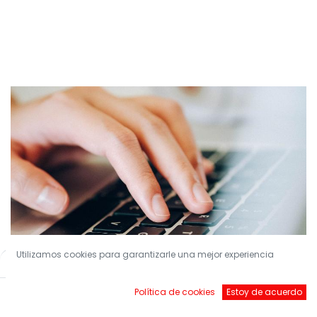
Utilizamos cookies para garantizarle una mejor experiencia
Filters
Default
Política de cookies
Estoy de acuerdo
¡Conviértete en nuestro Socio!
Inicio
Buscar
Brands
Account