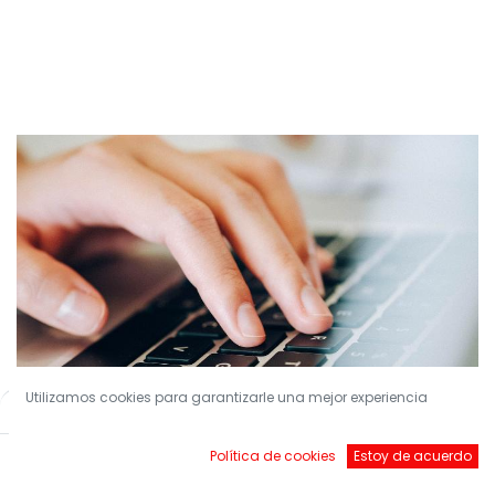
Utilizamos cookies para garantizarle una mejor experiencia
Filters
Default
Política de cookies
Estoy de acuerdo
¡Conviértete en nuestro Socio!
Inicio
Buscar
Brands
Account