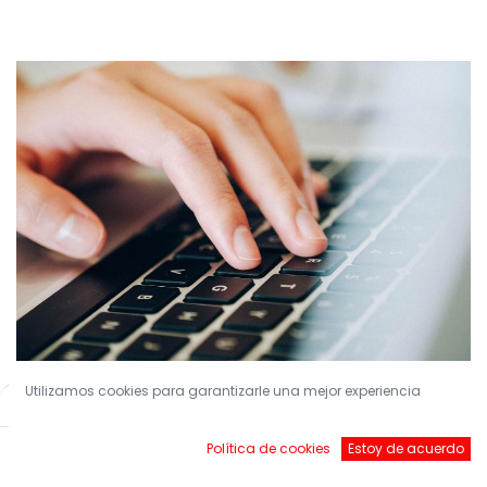
¡Conviértete en nuestro Socio!
Utilizamos cookies para garantizarle una mejor experiencia
Filters
Default
Forma parte de TLE Distibution
Política de cookies
Estoy de acuerdo
Inicio
Buscar
Brands
Account