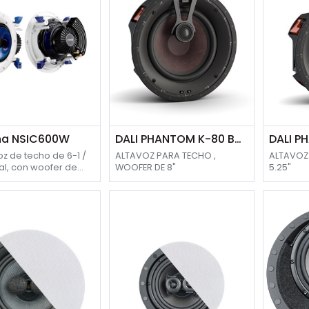
a NSIC600W
DALI PHANTOM K-80 BOCINA & CLASSIC GRILL
oz de techo de 6-1 /
ALTAVOZ PARA TECHO ,
ALTAVOZ
ial, con woofer de
WOOFER DE 8"
5.25"
eeter de cúpula
de rótula de fluido
rado, manejo de
 de 110 W, de
 acústica en forma
 y la rejilla fina y