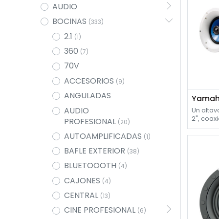
AUDIO
BOCINAS
(333)
2.1
(1)
360
(7)
70V
ACCESORIOS
(9)
ANGULADAS
Yamah
AUDIO
Un altav
2", coax
PROFESIONAL
(20)
cono, tw
AUTOAMPLIFICADAS
blanda, 
(1)
refrige
BAFLE EXTERIOR
(38)
potencia
pantalla
BLUETOOOTH
(4)
de cuerno
ligera.
CAJONES
(4)
CENTRAL
(13)
CINE PROFESIONAL
(6)