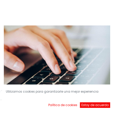
Utilizamos cookies para garantizarle una mejor experiencia
Filters
Default
¡Conviértete en nuestro Socio!
Política de cookies
Estoy de acuerdo
Inicio
Buscar
Brands
Account