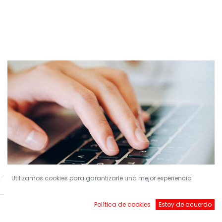
Utilizamos cookies para garantizarle una mejor experiencia
Filters
Default
Política de cookies
Estoy de acuerdo
¡Conviértete en nuestro Socio!
Inicio
Buscar
Brands
Account